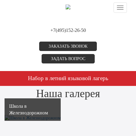
Toggle
navigati
+7(495)152-26-50
ЗАКАЗАТЬ ЗВОНОК
ЗАДАТЬ ВОПРОС
Набор в летний языковой лагерь
Наша галерея
Школа в
Железнодорожном